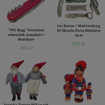
5 st. Knivar / Multiverktyg,
"NPL Bygg" Victorinox
bl. Metabo, Porto Delaforce
schweizisk Armekniv /
.m.m.
Multikniv
995 kr
495 kr
Svenska Tomten Håkan och