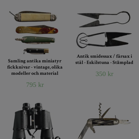
Antik smidessax / fårsax i
Samling antika miniatyr
stål - Eskilstuna - Stämplad
fickknivar - vintage, olika
350 kr
modeller och material
795 kr