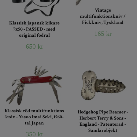
Vintage
multifunktionskniv /
Fickkniv, Tyskland
Klassisk japansk kikare
7x50 - PASSED - med
165 kr
original fodral
650 kr
Klassisk röd multifunktions
Hedgehog Pipe Reamer -
kniv - Yasuo Imai Seki, 1960-
Herbert Terry & Sons -
tal Japan
England - Patenterad -
Samlarobjekt
350 kr