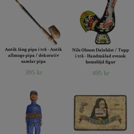
Antik lång pipa i trä - Antik
Nils Olsson Dalahäst / Tupp
allmoge pipa / dekorativ
i trä - Handmålad svensk
samlar pipa
hemslöjd figur
395 kr
495 kr