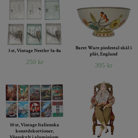
Baret Ware piedestal skål i
3 st, Vintage Nestler 5a-8a
plåt, England
250 kr
395 kr
10 st, Vintage Italienska
konstdekortioner,
Väggskylt i aluminium,