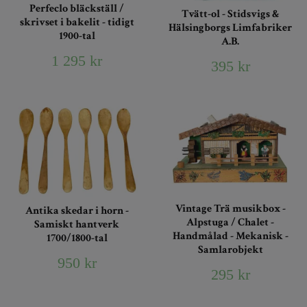
Perfeclo bläckställ /
Tvätt-ol - Stidsvigs &
skrivset i bakelit - tidigt
Hälsingborgs Limfabriker
1900-tal
A.B.
1 295 kr
395 kr
Vintage Trä musikbox -
Antika skedar i horn -
Alpstuga / Chalet -
Samiskt hantverk
Handmålad - Mekanisk -
1700/1800-tal
Samlarobjekt
950 kr
295 kr