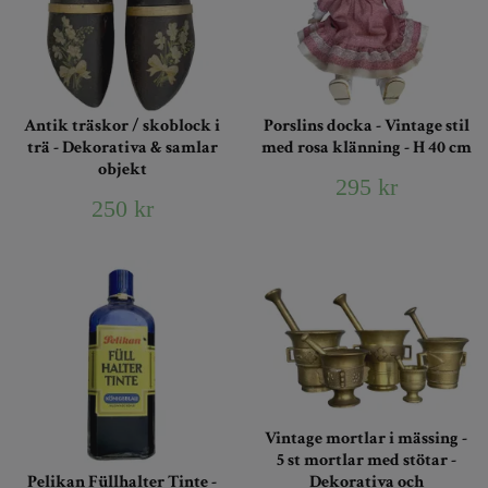
Antik träskor / skoblock i
Porslins docka - Vintage stil
trä - Dekorativa & samlar
med rosa klänning - H 40 cm
objekt
295 kr
250 kr
Vintage mortlar i mässing -
5 st mortlar med stötar -
Dekorativa och
Pelikan Füllhalter Tinte -