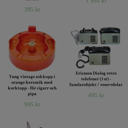
1 995 kr
395 kr
Ericsson Dialog retro
Tung vintage askkopp i
telefoner (3 st) -
orange keramik med
Samlarobjekt / reservdelar
korktopp - för cigarr och
pipa
495 kr
995 kr