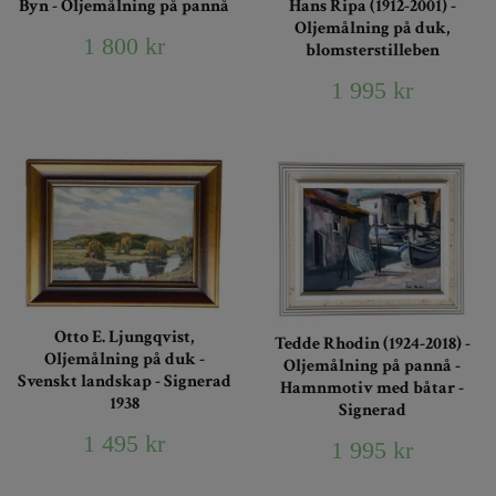
Byn - Oljemålning på pannå
Hans Ripa (1912-2001) -
Oljemålning på duk,
1 800 kr
blomsterstilleben
1 995 kr
Otto E. Ljungqvist,
Tedde Rhodin (1924-2018) -
Oljemålning på duk -
Oljemålning på pannå -
Svenskt landskap - Signerad
Hamnmotiv med båtar -
1938
Signerad
1 495 kr
1 995 kr