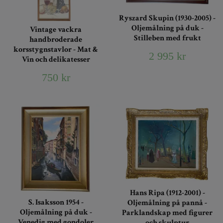
Ryszard Skupin (1930-2005) -
Oljemålning på duk -
Vintage vackra
Stilleben med frukt
handbroderade
korsstygnstavlor - Mat &
2 995 kr
Vin och delikatesser
750 kr
Hans Ripa (1912-2001) -
S. Isaksson 1954 -
Oljemålning på pannå -
Oljemålning på duk -
Parklandskap med figurer
Venedig med gondoler
och skulptur