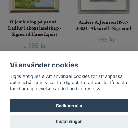
Oljemålning på pannå -
Anders A. Jönsson (1907-
Rådjur i skogs landskap -
2002) - Akvarell - Signerad
Signerad Hasse Lquist
1 995 kr
1 995 kr
Vi använder cookies
Tigris Antiques & Art använder cookies för att anpassa
det innehåll som visas för dig och för att du ska få bästa
tänkbara upplevelse när du handlar hos oss.
Godkänn alla
Inställningar
Anders A. Jönsson (1907-
Rembrandt (1606-1669) -
2002) - Dam med väska -
Självporträtt med Saskia -
Signerad original grafik
Inramad Konst