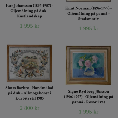
Ivar Johansson (1897-1957) -
Knut Norman (1896-1977) -
Oljemålning på duk -
Oljemålning på pannå -
Kustlandskap
Stadsmotiv
1 995 kr
1 995 kr
Slotts Barbro - Handmålad
Signe Rydberg Jönsson
på duk - Allmogekonst i
(1906-1997) - Oljemålning på
kurbits stil 1985
pannå - Rosor i vas
2 800 kr
1 995 kr