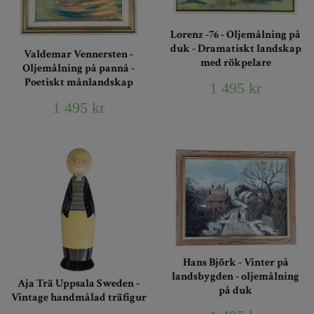
Lorenz -76 - Oljemålning på
duk - Dramatiskt landskap
Valdemar Vennersten -
med rökpelare
Oljemålning på pannå -
Poetiskt månlandskap
1 495 kr
1 495 kr
Hans Björk - Vinter på
landsbygden - oljemålning
Aja Trä Uppsala Sweden -
på duk
Vintage handmålad träfigur