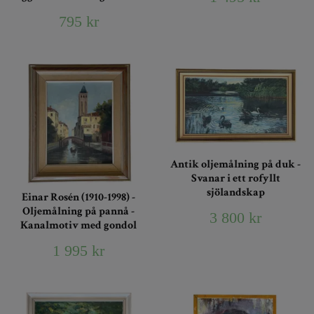
795 kr
Antik oljemålning på duk -
Svanar i ett rofyllt
sjölandskap
Einar Rosén (1910-1998) -
Oljemålning på pannå -
3 800 kr
Kanalmotiv med gondol
1 995 kr