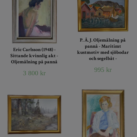
P. Å. J. Oljemålning på
pannå - Maritimt
Eric Carlsson (1948) -
kustmotiv med sjöbodar
Sittande kvinnlig akt -
och segelbåt -
Oljemålning på pannå
995 kr
3 800 kr