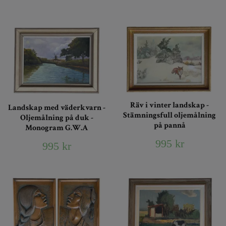
Räv i vinter landskap -
Landskap med väderkvarn -
Stämningsfull oljemålning
Oljemålning på duk -
på pannå
Monogram G.W.A
995 kr
995 kr