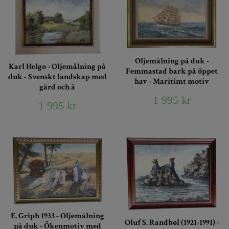
Oljemålning på duk -
Karl Helgo - Oljemålning på
Femmastad bark på öppet
duk - Svenskt landskap med
hav - Maritimt motiv
gård och å
1 995 kr
1 995 kr
E. Griph 1933 - Oljemålning
Oluf S. Randbøl (1921-1991) -
på duk - Ökenmotiv med