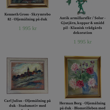
Kenneth Gross - Skrymtebo
Antik armillarsfär / Solur -
82 - Oljemålning på duk
Gjutjärn, koppar & smidd
1 995 kr
pil - Klassisk trädgårds
dekoration
1 995 kr
Carl Julius - Oljemålning på
Herman Borg - Oljemålning
duk - Stadsmotiv med
på duk - Blomstilleben med