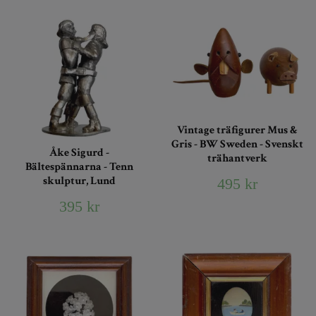
Vintage träfigurer Mus &
Gris - BW Sweden - Svenskt
Åke Sigurd -
trähantverk
Bältespännarna - Tenn
skulptur, Lund
495 kr
395 kr