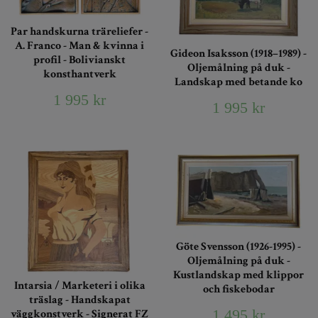
Par handskurna träreliefer -
A. Franco - Man & kvinna i
Gideon Isaksson (1918–1989) -
profil - Bolivianskt
Oljemålning på duk -
konsthantverk
Landskap med betande ko
1 995 kr
1 995 kr
Göte Svensson (1926-1995) -
Oljemålning på duk -
Kustlandskap med klippor
Intarsia / Marketeri i olika
och fiskebodar
träslag - Handskapat
1 495 kr
väggkonstverk - Signerat FZ