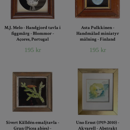
M.J. Melo - Handgjord tavla i
Asta Pulkkinen -
figgmärg - Blommor -
Handmålad miniatyr
Açores, Portugal
målning - Finland
195 kr
195 kr
Sivert Källdén emaljtavla -
Uno Ernst (1919-2010) -
Gran (Picea abies) -
Akvarell - Abstrakt