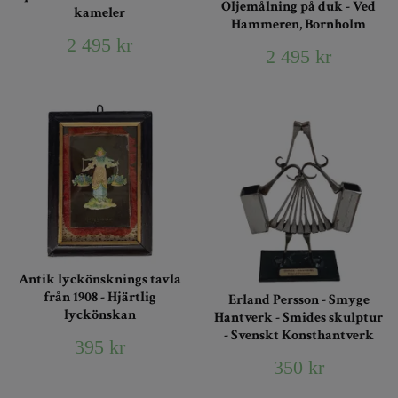
Oljemålning på duk - Ved
kameler
Hammeren, Bornholm
2 495 kr
2 495 kr
Antik lyckönsknings tavla
från 1908 - Hjärtlig
Erland Persson - Smyge
lyckönskan
Hantverk - Smides skulptur
- Svenskt Konsthantverk
395 kr
350 kr