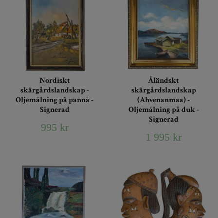
Nordiskt
Åländskt
skärgårdslandskap -
skärgårdslandskap
Oljemålning på pannå -
(Ahvenanmaa) -
Signerad
Oljemålning på duk -
Signerad
995 kr
1 995 kr