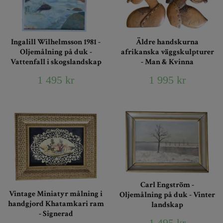
Ingalill Wilhelmsson 1981 -
Äldre handskurna
Oljemålning på duk -
afrikanska väggskulpturer
Vattenfall i skogslandskap
- Man & Kvinna
1 495 kr
1 995 kr
Carl Engström -
Vintage Miniatyr målning i
Oljemålning på duk - Vinter
handgjord Khatamkari ram
landskap
- Signerad
1 495 kr