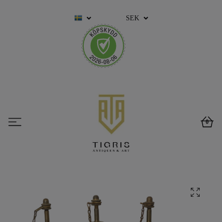
SEK
0