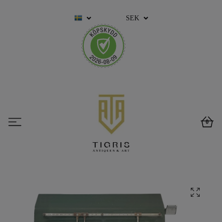
SEK
0