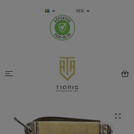
SEK
0