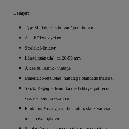
Detaljer:
Typ: Miniatyr fickknivar / pennknivar
Antal: Flera stycken
Storlek: Miniatyr
Längd (stängda): ca 28-50 mm
Ålder/stil: Antik / vintage
Material: Metallblad, handtag i blandade material
Skick: Begagnade/antika med slitage, patina och
viss rost kan förekomma
Funktion: Vissa går att fälla ut/in, skick varierar
mellan exemplaren
Samlarvärde: Ja, små och dekorativa modeller