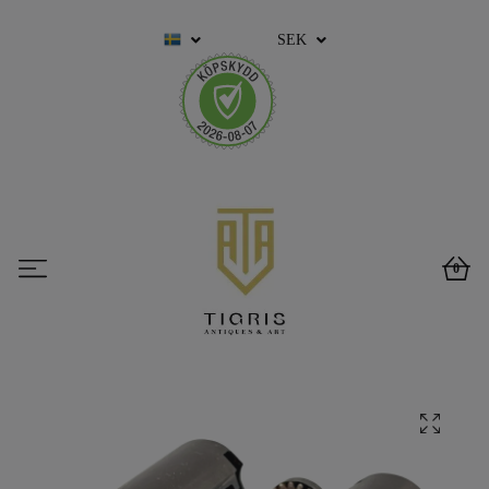
SEK
0