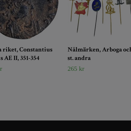
riket, Constantius
Nålmärken, Arboga och
s AE II, 351-354
st. andra
r
265 kr