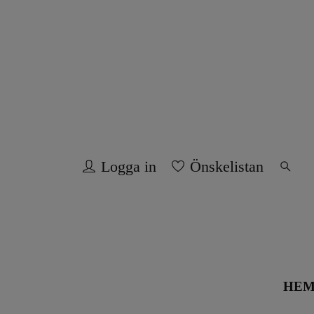
Logga in
Önskelistan
HE