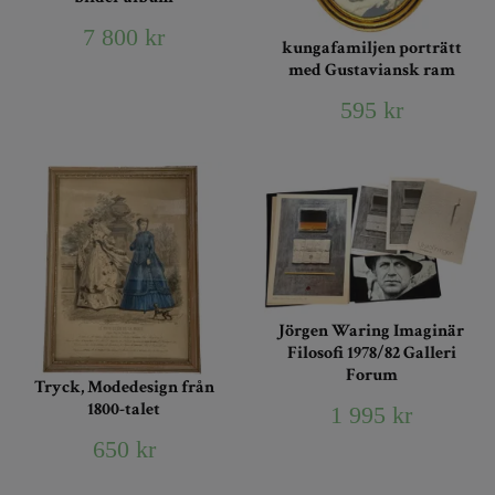
7 800 kr
kungafamiljen porträtt
med Gustaviansk ram
595 kr
Jörgen Waring Imaginär
Filosofi 1978/82 Galleri
Forum
Tryck, Modedesign från
1800-talet
1 995 kr
650 kr