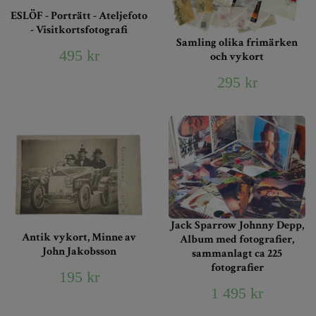
ESLÖF - Porträtt - Ateljefoto
- Visitkortsfotografi
Samling olika frimärken
495 kr
och vykort
295 kr
Jack Sparrow Johnny Depp,
Antik vykort, Minne av
Album med fotografier,
John Jakobsson
sammanlagt ca 225
fotografier
195 kr
1 495 kr