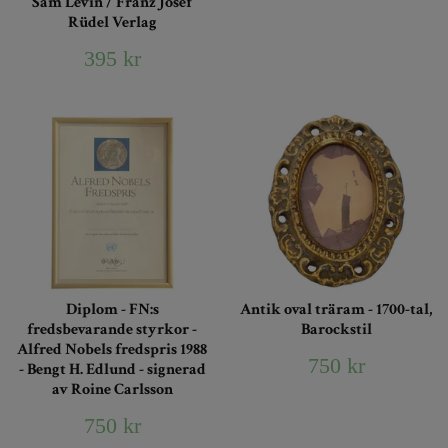
Sam Lévin / Franz Josef
Rüdel Verlag
395 kr
Diplom - FN:s
Antik oval träram - 1700-tal,
fredsbevarande styrkor -
Barockstil
Alfred Nobels fredspris 1988
750 kr
- Bengt H. Edlund - signerad
av Roine Carlsson
750 kr