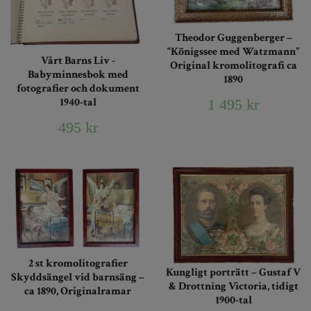
Theodor Guggenberger –
“Königssee med Watzmann”
Vårt Barns Liv -
Original kromolitografi ca
Babyminnesbok med
1890
fotografier och dokument
1940-tal
1 495 kr
495 kr
2 st kromolitografier
Kungligt porträtt – Gustaf V
Skyddsängel vid barnsäng –
& Drottning Victoria, tidigt
ca 1890, Originalramar
1900-tal