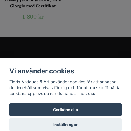
Presley Jailhouse Rock, Nate
Giorgio med Certifikat
1 800 kr
Kundtjänst
Vi använder cookies
Sociala medier
Tigris Antiques & Art använder cookies för att anpassa
det innehåll som visas för dig och för att du ska få bästa
tänkbara upplevelse när du handlar hos oss.
Godkänn alla
© 2026 Tigris Antiques & Art
Inställningar