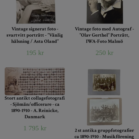
Vintage signerat foto -
Vintage foto med Autograf -
svartvitt porträtt - ”Vänlig
”Olav Gerthel” Porträtt,
hälsning / Asta Oland”
IWA-Foto Malmö
195 kr
250 kr
Stort antikt collagefotografi
- Sjömän/officerare - ca
1890-1910 - A. Reinicke,
Danmark
1 795 kr
2 st antika gruppfotografier
ca 1890-1910 - Musikförening