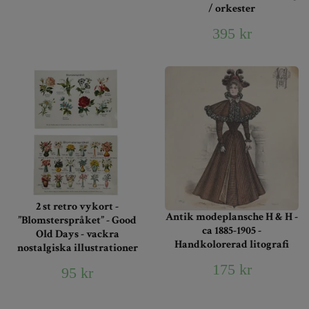
/ orkester
395 kr
2 st retro vykort -
Antik modeplansche H & H -
”Blomsterspråket” - Good
ca 1885-1905 -
Old Days - vackra
Handkolorerad litografi
nostalgiska illustrationer
175 kr
95 kr