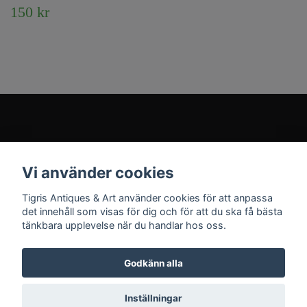
150 kr
Kundtjänst
Vi använder cookies
Sociala medier
Tigris Antiques & Art använder cookies för att anpassa
det innehåll som visas för dig och för att du ska få bästa
tänkbara upplevelse när du handlar hos oss.
Godkänn alla
© 2026 Tigris Antiques & Art
Inställningar