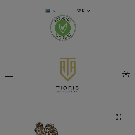
SEK
0