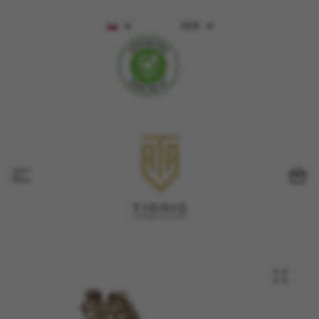
SEK
0