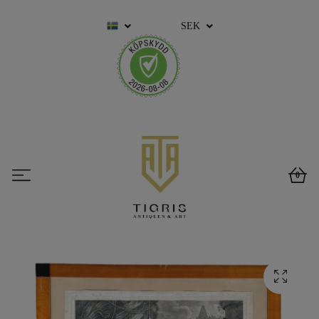
SEK
0