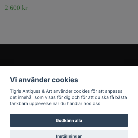
2 600 kr
Kundtjänst
Vi använder cookies
Sociala medier
Tigris Antiques & Art använder cookies för att anpassa
det innehåll som visas för dig och för att du ska få bästa
tänkbara upplevelse när du handlar hos oss.
Godkänn alla
© 2026 Tigris Antiques & Art
Inställningar