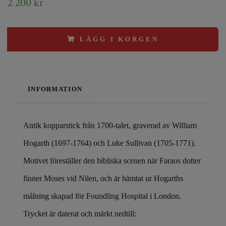
2 200 kr
LÄGG I KORGEN
INFORMATION
Antik kopparstick från 1700-talet, graverad av William
Hogarth (1697-1764) och Luke Sullivan (1705-1771).
Motivet föreställer den bibliska scenen när Faraos dotter
finner Moses vid Nilen, och är hämtat ur Hogarths
målning skapad för Foundling Hospital i London.
Trycket är daterat och märkt nedtill: