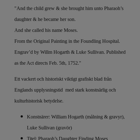
"And the child grew & she brought him unto Pharaoh’s
daughter & he became her son.
And she called his name Moses.
From the Original Painting in the Foundling Hospital.
Engrav’d by Willm Hogarth & Luke Sullivan. Published
as the Act directs Feb. 5th, 1752."
Ett vackert och historiskt viktigt grafiskt blad från
Englands upplysningstid med stark konstnärlig och
kulturhistorisk betydelse.
Konstnärer: William Hogarth (målning & gravyr),
Luke Sullivan (gravör)
Titel: Pharaoh’s Daughter Finding Moses