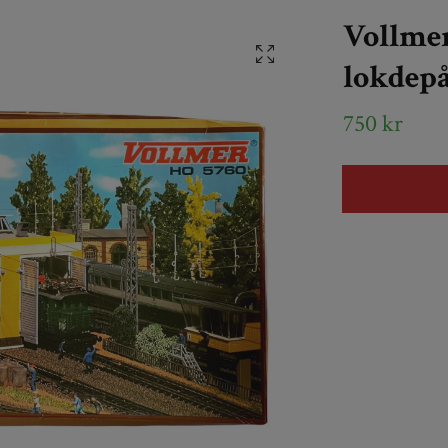
Vollmer
lokdepå
750 kr