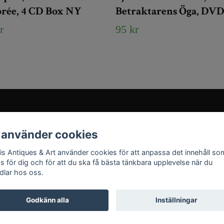
brée, 4 CD Box NY
Betraktarens Öga, DV
r
95 kr
Sociala medier
 använder cookies
Instagram
ris Antiques & Art använder cookies för att anpassa det innehåll so
YouTube
as för dig och för att du ska få bästa tänkbara upplevelse när du
dlar hos oss.
Godkänn alla
Inställningar