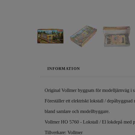
INFORMATION
Original Vollmer byggsats för modelljärnväg i 
Föreställer ett elektriskt lokstall / depåbyggna
bland samlare och modellbyggare.
Vollmer HO 5760 - Lokstall / El lokdepå med p
Tillverkare: Vollmer