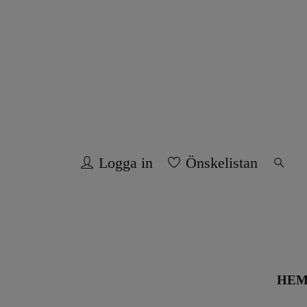
Logga in
Önskelistan
HE