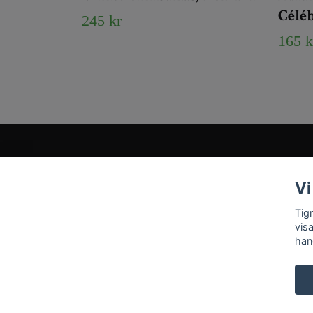
Célé
245 kr
165 k
Kundtjänst
Vi
Tveka inte att kontakta oss på
Info@tigrisantiques.com
Tig
vis
han
© 2026 Tigris Antiques & Art