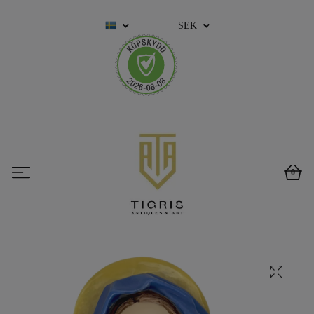
SEK
0