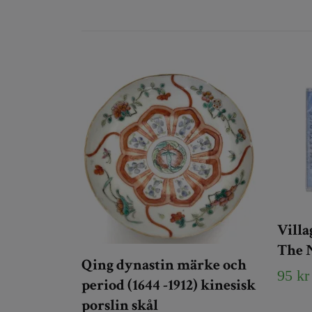
Villa
The 
Qing dynastin märke och
95 kr
period (1644 -1912) kinesisk
porslin skål