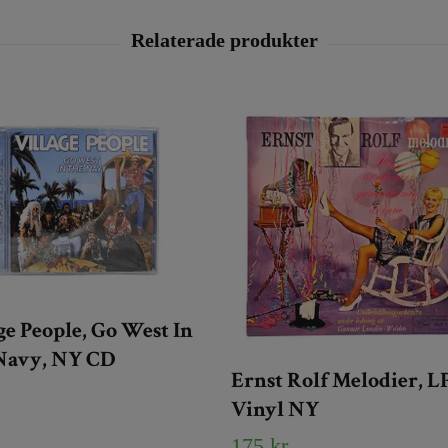
ge People, Go West In
Navy, NY CD
Ernst Rolf Melodier, L
Vinyl NY
175 kr