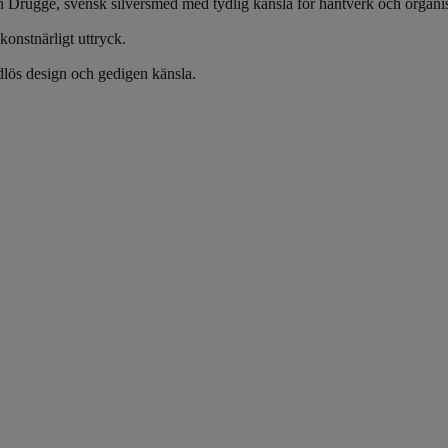
från Drugge, svensk silversmed med tydlig känsla för hantverk och organ
onstnärligt uttryck.
idlös design och gedigen känsla.