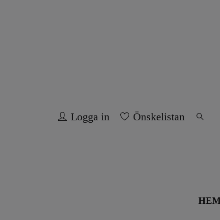
Logga in
Önskelistan
HE