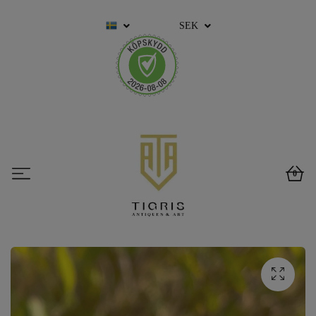
SEK
0