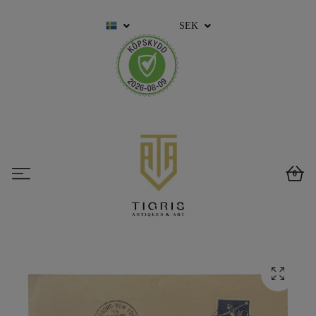
SEK
0