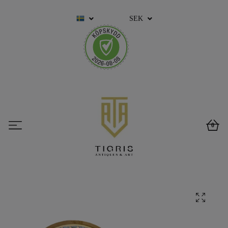
SEK
0