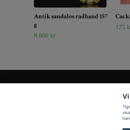
Antik sandalos radband 157
Cacka
g
175 k
8 800 kr
Kundtjänst
Vi
Tveka inte att kontakta oss på
Info@tigrisantiques.com
Tig
vis
han