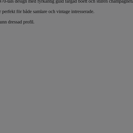
1970-tals design med fyrkantig guld färgad boett och stilren champagne
r perfekt för både samlare och vintage intresserade.
unn dressad profil.