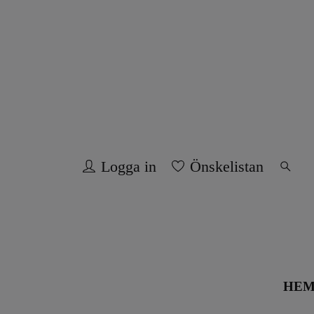
Logga in
Önskelistan
HE