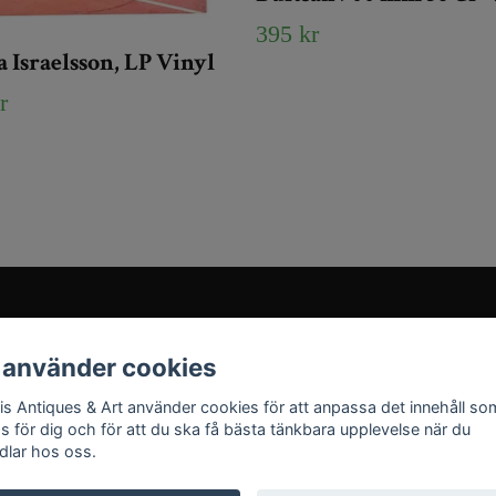
395 kr
 Israelsson, LP Vinyl
r
Sociala medier
 använder cookies
Instagram
ris Antiques & Art använder cookies för att anpassa det innehåll so
YouTube
as för dig och för att du ska få bästa tänkbara upplevelse när du
dlar hos oss.