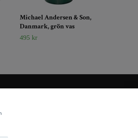
Michael Andersen & Son,
Danmark, grön vas
495 kr
m