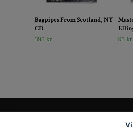
Bagpipes From Scotland, NY
Maste
CD
Elli
395 kr
95 kr
Kundtjänst
Vi
Tveka inte att kontakta oss på
Info@tigrisantiques.com