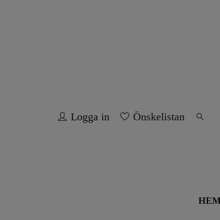
Logga in
Önskelistan
HE