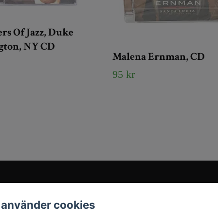
rs Of Jazz, Duke
ngton, NY CD
Malena Ernman, CD
95 kr
Sociala medier
 använder cookies
Instagram