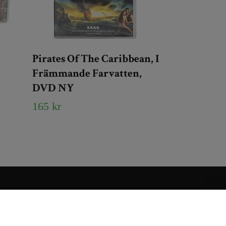
Pirates Of The Caribbean, I
Främmande Farvatten,
DVD NY
165 kr