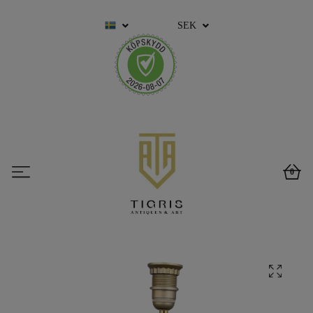
SEK
0