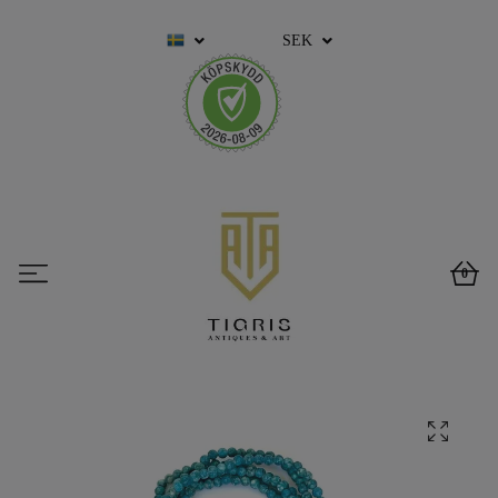
SEK
0