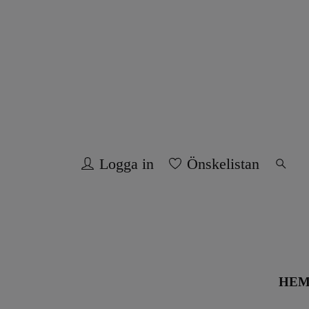
Logga in
Önskelistan
HE