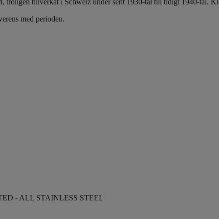
ligen tillverkat i Schweiz under sent 1930-tal till tidigt 1940-tal. Kl
överens med perioden.
D - ALL STAINLESS STEEL