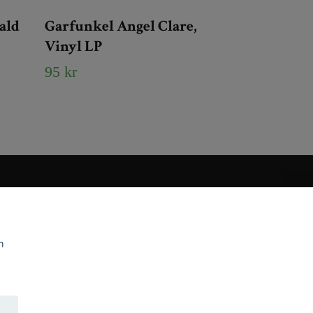
ald
Garfunkel Angel Clare,
Vinyl LP
95 kr
m