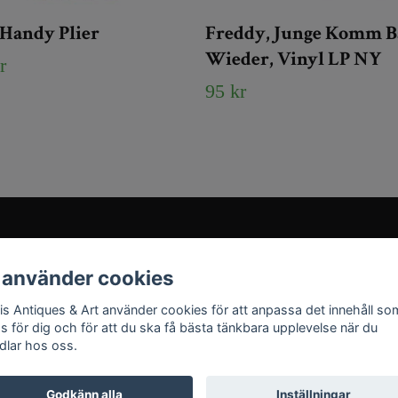
Handy Plier
Freddy, Junge Komm B
Wieder, Vinyl LP NY
r
95 kr
Sociala medier
 använder cookies
Instagram
ris Antiques & Art använder cookies för att anpassa det innehåll so
YouTube
as för dig och för att du ska få bästa tänkbara upplevelse när du
dlar hos oss.
Godkänn alla
Inställningar