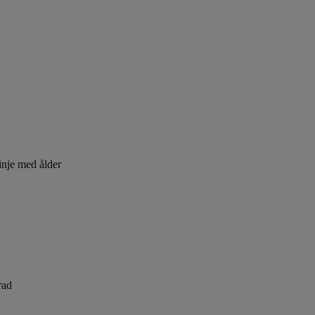
inje med ålder
rad