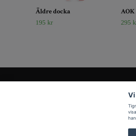
Äldre docka
AOK 
195 kr
295 k
Kundtjänst
Vi
Tveka inte att kontakta oss på
Info@tigrisantiques.com
Tig
vis
han
© 2026 Tigris Antiques & Art