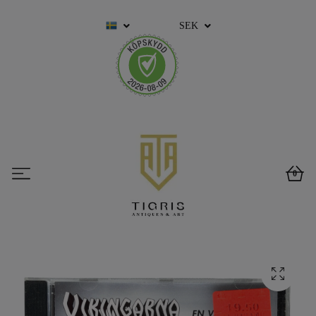
SEK
0