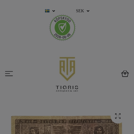
SEK
0