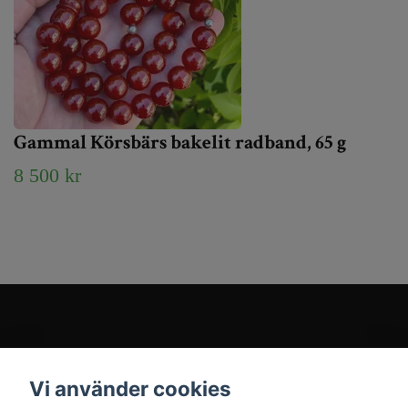
Gammal Körsbärs bakelit radband, 65 g
8 500 kr
Kundtjänst
Vi använder cookies