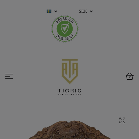
SEK
0