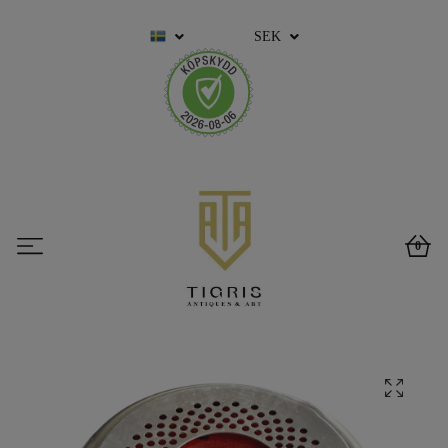
SEK
0