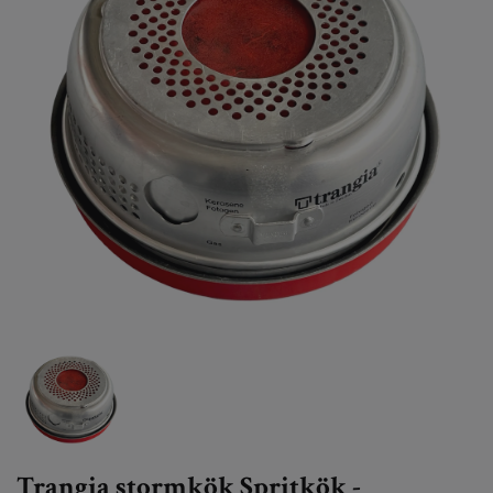
Trangia stormkök Spritkök -