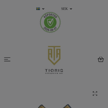
SEK
0