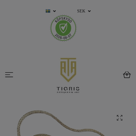
SEK
0