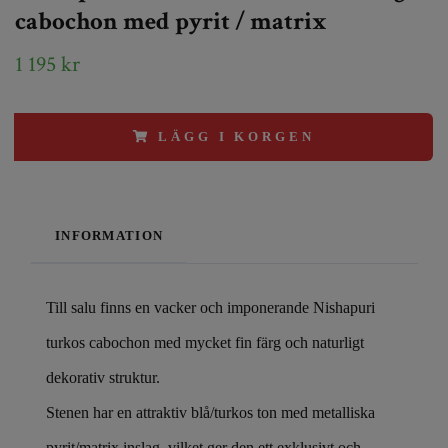
cabochon med pyrit / matrix
1 195 kr
LÄGG I KORGEN
INFORMATION
Till salu finns en vacker och imponerande Nishapuri
turkos cabochon med mycket fin färg och naturligt
dekorativ struktur.
Stenen har en attraktiv blå/turkos ton med metalliska
pyrit/matrix inslag, vilket ger den ett exklusivt och