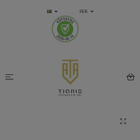
SEK
0