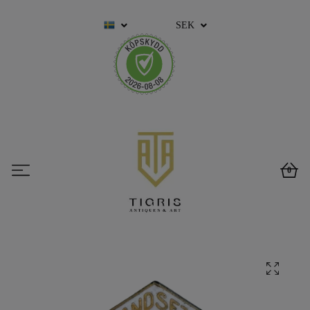
SEK
0