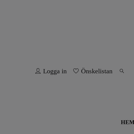
Logga in
Önskelistan
HE