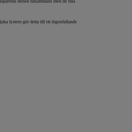
ansparenta stenen tillsammans med de fina
ka lystern gör detta till ett iögonfallande