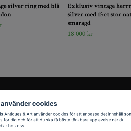
ge silver ring med blå
Exklusiv vintage herrr
edon
silver med 15 ct stor na
smaragd
r
18 000 kr
Sociala medier
 använder cookies
Instagram
ris Antiques & Art använder cookies för att anpassa det innehåll so
YouTube
as för dig och för att du ska få bästa tänkbara upplevelse när du
dlar hos oss.