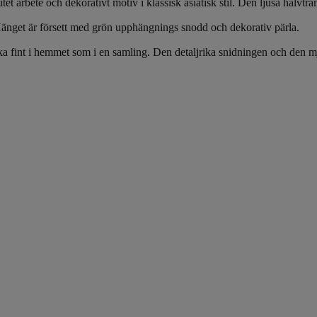
t arbete och dekorativt motiv i klassisk asiatisk stil. Den ljusa halvtr
. Hänget är försett med grön upphängnings snodd och dekorativ pärla.
ika fint i hemmet som i en samling. Den detaljrika snidningen och den mju