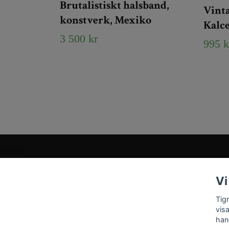
Brutalistiskt halsband,
Vinta
konstverk, Mexiko
Kalc
3 500 kr
995 k
Kundtjänst
Vi
Tveka inte att kontakta oss på
Info@tigrisantiques.com
Tig
vis
han