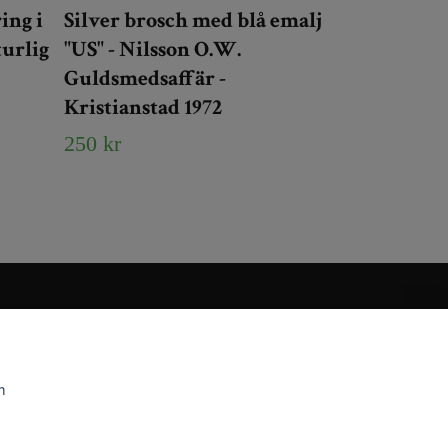
ing i
Silver brosch med blå emalj
turlig
"US" - Nilsson O.W.
Guldsmedsaffär -
Kristianstad 1972
250 kr
m