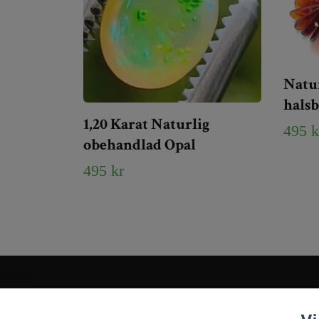
Natur
hals
1,20 Karat Naturlig
495 k
obehandlad Opal
495 kr
Kundtjänst