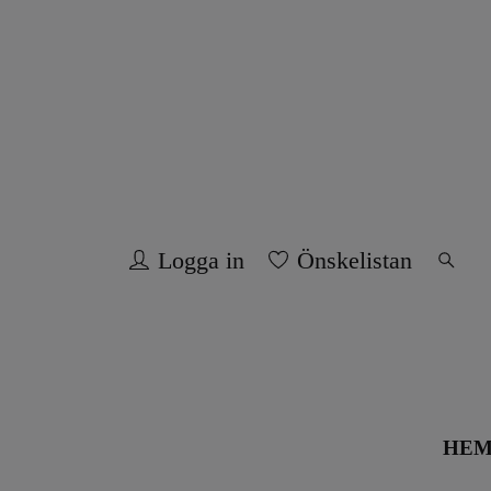
Logga in
Önskelistan
HE