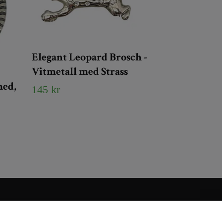
Elegant Leopard Brosch -
Vitmetall med Strass
med,
145 kr