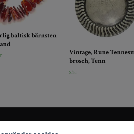
lig baltisk bärnsten
band
Vintage, Rune Tennes
r
brosch, Tenn
Såld
Sociala medier