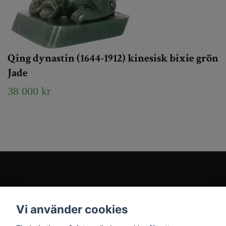
Qing dynastin (1644-1912) kinesisk bixie grön
Jade
38 000 kr
Kundtjänst
Vi använder cookies