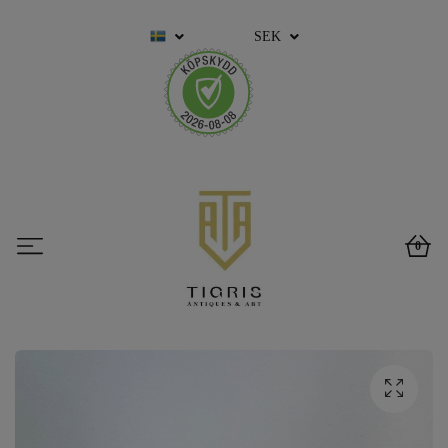
SEK
0