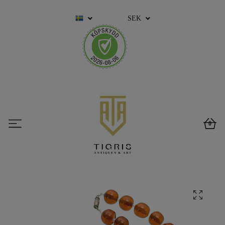
SEK
0