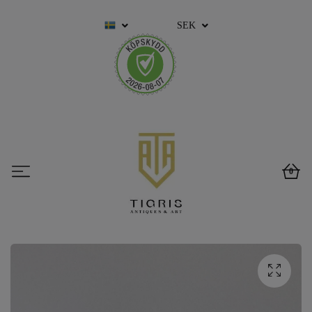
SEK
0