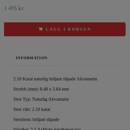
1 495 kr
LÄGG I KORGEN
INFORMATION
2.10 Karat naturlig briljant slipade Akvamarin
Storlek (mm): 8.48 x 5.64 mm
Sten Typ: Naturlig Akvamarin
Sten vikt: 2.10 karat
Stenform: briljant slipade
Hårdhet: 7,5-8 (Mohs hårdhetsskala)