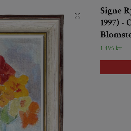
Signe R
1997) -
Blomste
1 495 kr