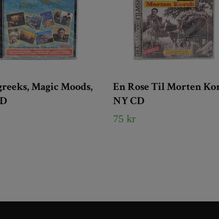
reeks, Magic Moods,
En Rose Til Morten Ko
CD
NY CD
75 kr