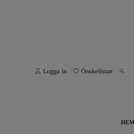
Logga in
Önskelistan
HE