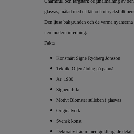
Charmfull och färgstark originalmålning av den
glasvas, målad med ett lätt och uttrycksfullt pen
Den ljusa bakgrunden och de varma nyanserna av 
i en modern inredning.
Fakta
Konstnär: Signe Rydberg Jönsson
Teknik: Oljemålning på pannå
År: 1980
Signerad: Ja
Motiv: Blomster stilleben i glasvas
Originalverk
Svensk konst
Dekorativ träram med guldfärgade detalj