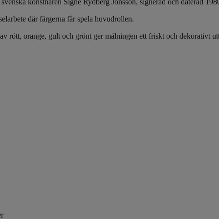
 svenska konstnären Signe Rydberg Jönsson, signerad och daterad 1980. 
selarbete där färgerna får spela huvudrollen.
rött, orange, gult och grönt ger målningen ett friskt och dekorativt utt
er