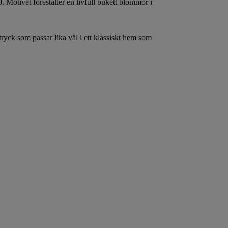
Motivet föreställer en livfull bukett blommor i
ryck som passar lika väl i ett klassiskt hem som