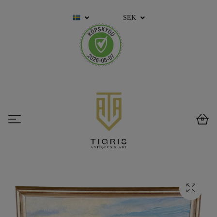
SEK
0