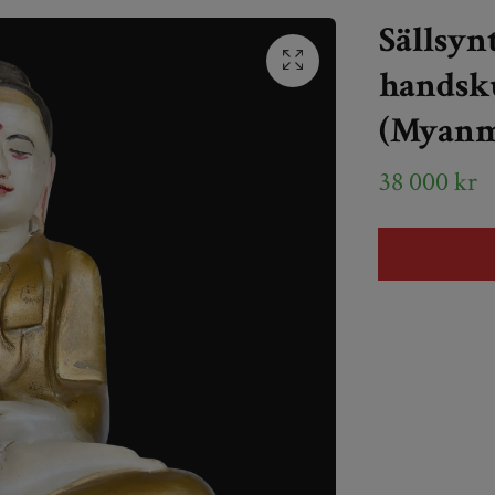
Sällsyn
handsku
(Myanma
38 000 kr