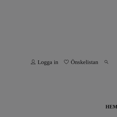
Logga in
Önskelistan
HE