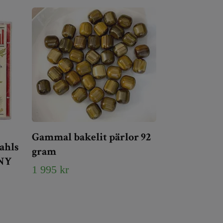
Gammal bakelit pärlor 92
ahls
gram
 NY
1 995 kr