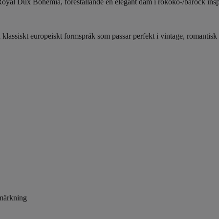
 Royal Dux Bohemia, föreställande en elegant dam i rokoko-/barock ins
klassiskt europeiskt formspråk som passar perfekt i vintage, romantisk 
 märkning