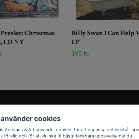
 Presley: Christmas
Billy Swan I Can Help 
s, CD NY
LP
r
195 kr
Sociala medier
 använder cookies
Instagram
ris Antiques & Art använder cookies för att anpassa det innehåll so
YouTube
as för dig och för att du ska få bästa tänkbara upplevelse när du