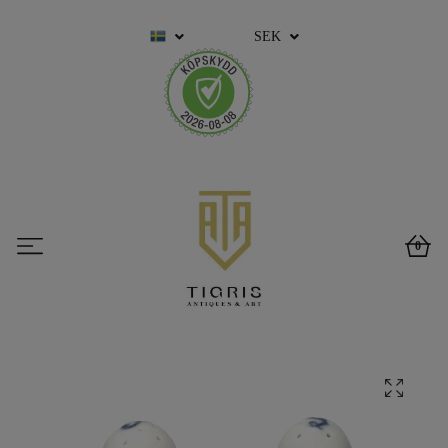
SEK
0