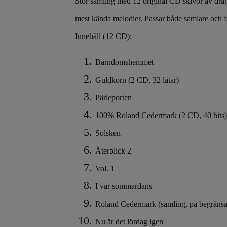
Stor samling med 12 original CD skivor av dra
mest kända melodier. Passar både samlare och 
Innehåll (12 CD):
Barndomshemmet
Guldkorn (2 CD, 32 låtar)
Pärleporten
100% Roland Cedermark (2 CD, 40 hits)
Solsken
Återblick 2
Vol. 1
I vår sommardans
Roland Cedermark (samling, på begräns
Nu är det lördag igen