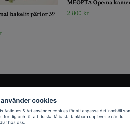
MEOPTA Opema kamera
2 800 kr
l bakelit pärlor 39
r
Sociala medier
 använder cookies
Instagram
ris Antiques & Art använder cookies för att anpassa det innehåll so
YouTube
as för dig och för att du ska få bästa tänkbara upplevelse när du
dlar hos oss.