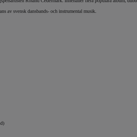
gspelsartisten Roland Cedermark. Innehåller flera populära album, d
fans av svensk dansbands- och instrumental musik.
ad)