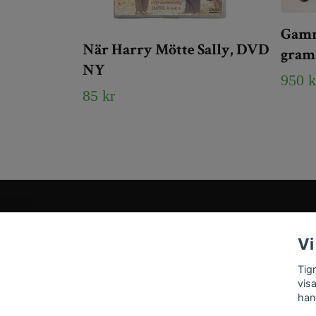
Gamma
När Harry Mötte Sally, DVD
gram
NY
950 k
85 kr
Kundtjänst
Vi
Tveka inte att kontakta oss på
Info@tigrisantiques.com
Tig
vis
han