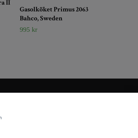
 II
Gasolköket Primus 2063
Bahco, Sweden
995 kr
m