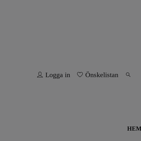
Logga in
Önskelistan
HE