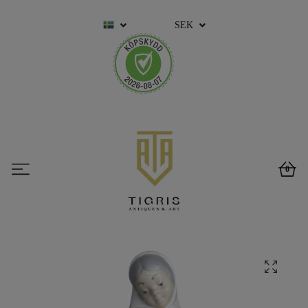
SEK
0