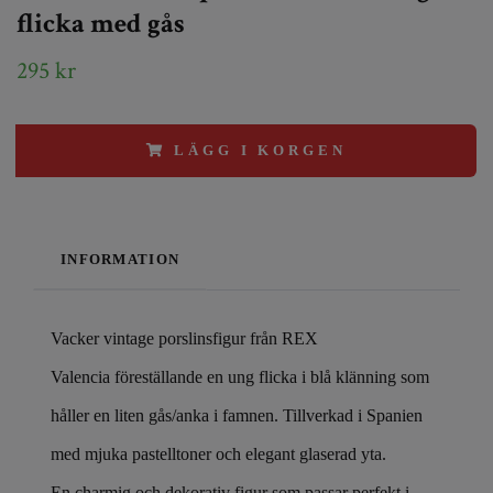
flicka med gås
295 kr
LÄGG I KORGEN
INFORMATION
Vacker vintage porslinsfigur från REX
Valencia föreställande en ung flicka i blå klänning som
håller en liten gås/anka i famnen. Tillverkad i Spanien
med mjuka pastelltoner och elegant glaserad yta.
En charmig och dekorativ figur som passar perfekt i