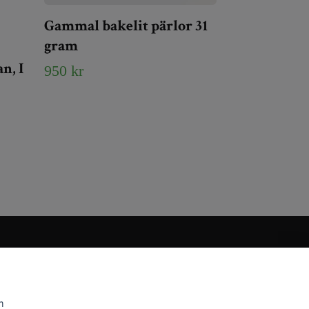
Gammal bakelit pärlor 31
gram
n, I
950 kr
m