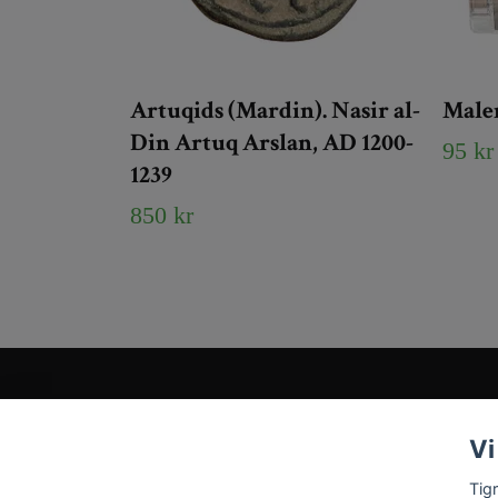
Artuqids (Mardin). Nasir al-
Male
Din Artuq Arslan, AD 1200-
95 kr
1239
850 kr
Kundtjänst
Vi
Tveka inte att kontakta oss på
Info@tigrisantiques.com
Tig