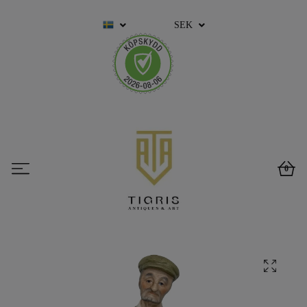
SEK
0