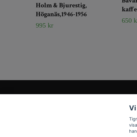
Bavar
Holm & Bjurestig,
kaff
Höganäs,1946-1956
650 k
995 kr
Kundtjänst
Vi
Tveka inte att kontakta oss på
Info@tigrisantiques.com
Tig
vis
han