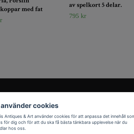
ia, Porslin
av spelkort 5 delar.
ekoppar med fat
795 kr
r
Sociala medier
 använder cookies
Instagram
ris Antiques & Art använder cookies för att anpassa det innehåll so
YouTube
as för dig och för att du ska få bästa tänkbara upplevelse när du
dlar hos oss.