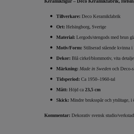
Keramikfigur – Deco Keramikfabrik, Helsi
Tillverkare:
Deco Keramikfabrik
Ort:
Helsingborg, Sverige
Material:
Lergods/stengods med brun gla
Motiv/Form:
Stiliserad stående kvinna i
Dekor:
Blå cirkel/blommotiv, vita detalje
Märkning:
Made in Sweden
och Deco-st
Tidsperiod:
Ca 1950–1960-tal
Mått:
Höjd ca
23,5 cm
Skick:
Mindre bruksspår och ytslitage, i ö
Kommentar:
Dekorativ svensk studio/verksta