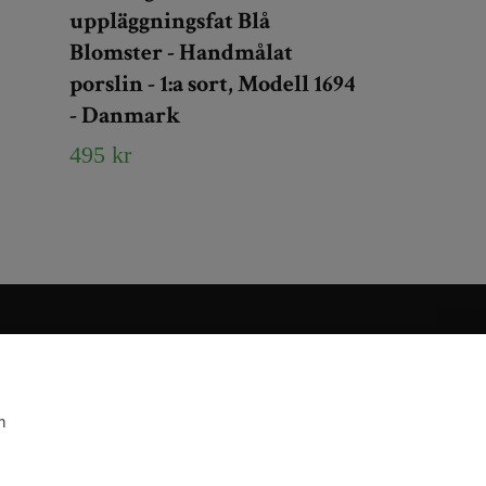
uppläggningsfat Blå
Blomster - Handmålat
porslin - 1:a sort, Modell 1694
- Danmark
495 kr
m