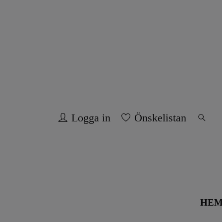
Logga in
Önskelistan
HE