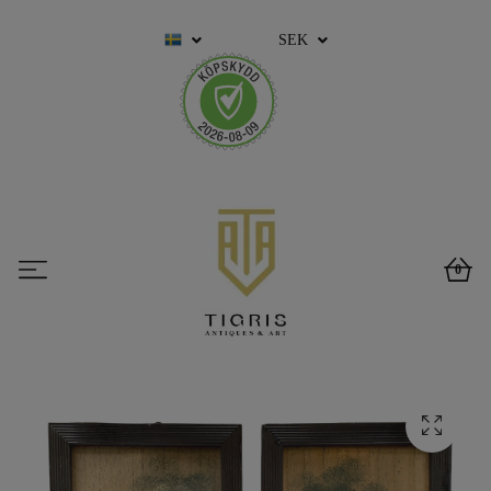
SEK
0