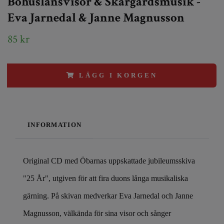
Bohuslänsvisor & Skärgårdsmusik -
Eva Jarnedal & Janne Magnusson
85 kr
LÄGG I KORGEN
INFORMATION
Original CD med Öbarnas uppskattade jubileumsskiva
"25 År", utgiven för att fira duons långa musikaliska
gärning. På skivan medverkar Eva Jarnedal och Janne
Magnusson, välkända för sina visor och sånger