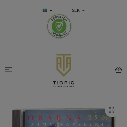
SEK
0