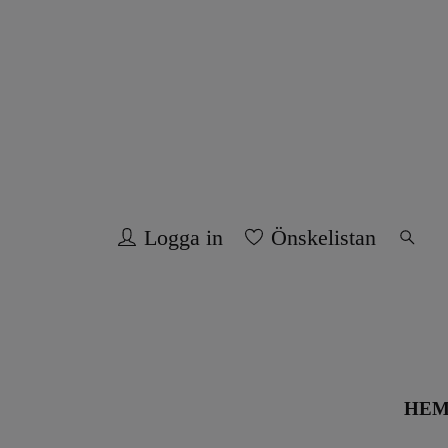
Logga in
Önskelistan
HE