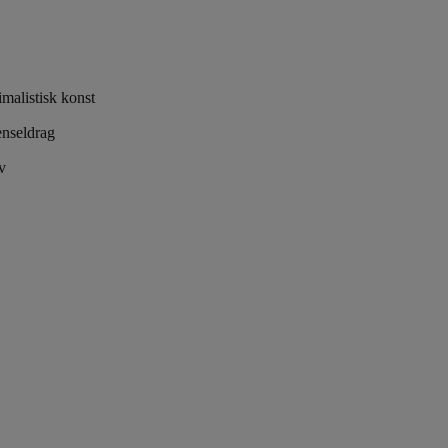
imalistisk konst
enseldrag
v