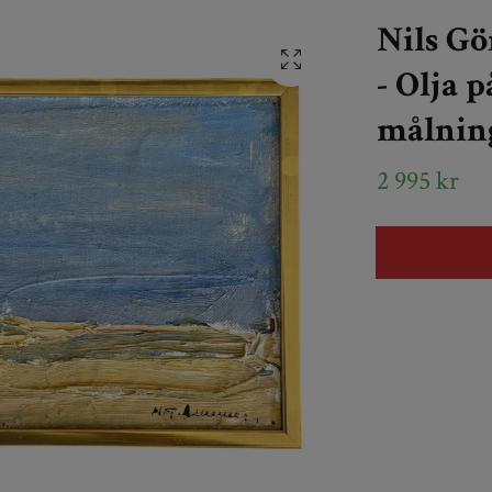
Nils Gö
- Olja 
målning
2 995 kr