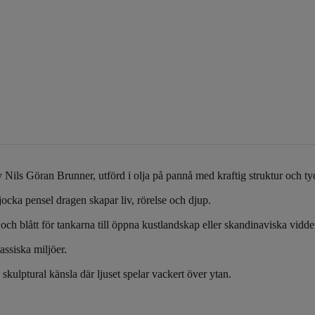
Nils Göran Brunner, utförd i olja på pannå med kraftig struktur och tyd
jocka pensel dragen skapar liv, rörelse och djup.
ch blått för tankarna till öppna kustlandskap eller skandinaviska vidde
assiska miljöer.
skulptural känsla där ljuset spelar vackert över ytan.