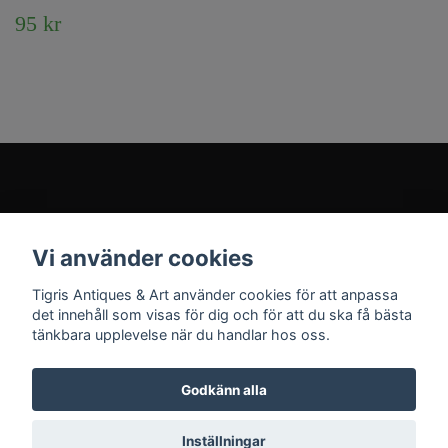
95 kr
Kundtjänst
Vi använder cookies
Sociala medier
Tigris Antiques & Art använder cookies för att anpassa
det innehåll som visas för dig och för att du ska få bästa
tänkbara upplevelse när du handlar hos oss.
Godkänn alla
© 2026 Tigris Antiques & Art
Inställningar