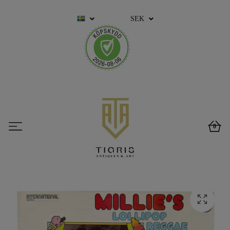
SEK
0