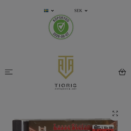
SEK
0